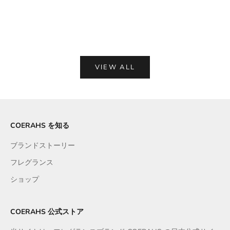
ブラックWTR. BLACK-WATER
ソフトモーション S
セール価格
セー
¥16,500
¥16,
VIEW ALL
COERAHS を知る
ブランドストーリー
フレグランス
ショップ
COERAHS 公式ストア